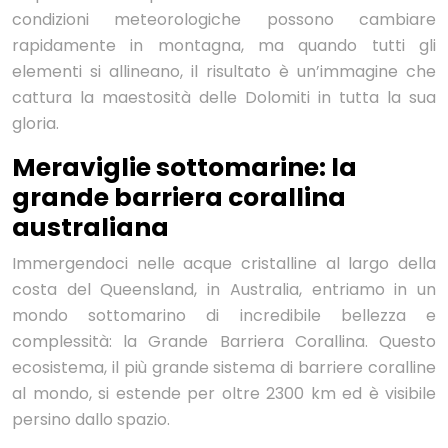
condizioni meteorologiche possono cambiare
rapidamente in montagna, ma quando tutti gli
elementi si allineano, il risultato è un’immagine che
cattura la maestosità delle Dolomiti in tutta la sua
gloria.
Meraviglie sottomarine: la
grande barriera corallina
australiana
Immergendoci nelle acque cristalline al largo della
costa del Queensland, in Australia, entriamo in un
mondo sottomarino di incredibile bellezza e
complessità: la Grande Barriera Corallina. Questo
ecosistema, il più grande sistema di barriere coralline
al mondo, si estende per oltre 2300 km ed è visibile
persino dallo spazio.