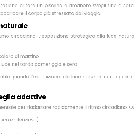
ntazione di fare un pisolino e rimanere svegli fino a ser
caricare il corpo già stressato dal viaggio.
 naturale
ritmo circadiano. L’esposizione strategica alla luce natu
 solare al mattino
a luce nel tardo pomeriggio e sera
ere utile quando l’esposizione alla luce naturale non è possi
eglia adattive
entale per riadattare rapidamente il ritmo circadiano. Q
sco e silenzioso)
e