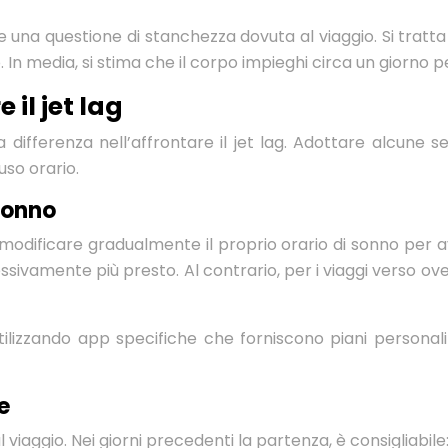
 una questione di stanchezza dovuta al viaggio. Si tratta
o. In media, si stima che il corpo impieghi circa un giorno 
il jet lag
ifferenza nell’affrontare il jet lag. Adottare alcune s
uso orario.
sonno
 a modificare gradualmente il proprio orario di sonno per a
essivamente più presto. Al contrario, per i viaggi verso ov
izzando app specifiche che forniscono piani personalizzat
e
viaggio. Nei giorni precedenti la partenza, è consigliabile