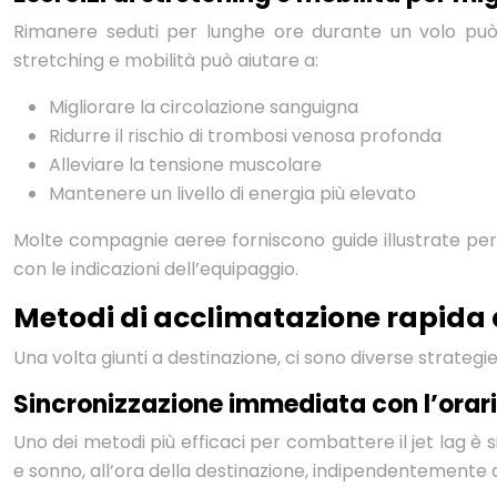
Rimanere seduti per lunghe ore durante un volo può c
stretching e mobilità può aiutare a:
Migliorare la circolazione sanguigna
Ridurre il rischio di trombosi venosa profonda
Alleviare la tensione muscolare
Mantenere un livello di energia più elevato
Molte compagnie aeree forniscono guide illustrate per 
con le indicazioni dell’equipaggio.
Metodi di acclimatazione rapida 
Una volta giunti a destinazione, ci sono diverse strate
Sincronizzazione immediata con l’orari
Uno dei metodi più efficaci per combattere il jet lag è s
e sonno, all’ora della destinazione, indipendentemente 