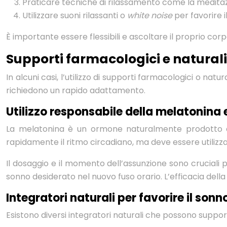
Praticare tecniche di rilassamento come la meditaz
Utilizzare suoni rilassanti o
white noise
per favorire i
È importante essere flessibili e ascoltare il proprio corp
Supporti farmacologici e naturali p
In alcuni casi, l’utilizzo di supporti farmacologici o natu
richiedono un rapido adattamento.
Utilizzo responsabile della melatonina
La melatonina è un ormone naturalmente prodotto dal
rapidamente il ritmo circadiano, ma deve essere utilizz
Il dosaggio e il momento dell’assunzione sono cruciali p
sonno desiderato nel nuovo fuso orario. L’efficacia dell
Integratori naturali per favorire il son
Esistono diversi integratori naturali che possono suppor