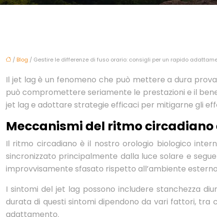
/
Blog
/ Gestire le differenze di fuso orario: consigli per un rapido adattam
Il jet lag è un fenomeno che può mettere a dura prova i
può compromettere seriamente le prestazioni e il benesse
jet lag e adottare strategie efficaci per mitigarne gli e
Meccanismi del ritmo circadiano e
Il ritmo circadiano è il nostro orologio biologico inte
sincronizzato principalmente dalla luce solare e segue 
improvvisamente sfasato rispetto all’ambiente esterno, 
I sintomi del jet lag possono includere stanchezza diurna
durata di questi sintomi dipendono da vari fattori, tra c
adattamento.