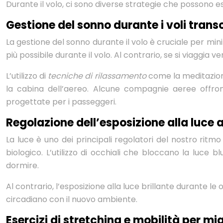
Durante il volo, ci sono diverse strategie che possono es
Gestione del sonno durante i voli trans
La gestione del sonno durante il volo è cruciale per minimi
più possibile durante il volo. Al contrario, se si viaggia
L’utilizzo di
tecniche di rilassamento
come la meditazione
la cabina dell’aereo. Alcune compagnie aeree offro
progettate per i passeggeri.
Regolazione dell’esposizione alla luce a
La luce è uno dei principali regolatori del nostro ritmo
biologico. L’utilizzo di occhiali che bloccano la luce 
dormire.
Al contrario, l’esposizione alla luce brillante durante le
circadiano con il nuovo ambiente.
Esercizi di stretching e mobilità per mig