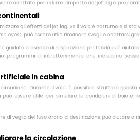
sere adottate per ridurre l’impatto del jet lag e preparare
continentali
zzare gli effetti del jet lag. Se il volo è notturno e si sta
 verso ovest, può essere utile rimanere svegli e adattarsi g
 guidata o esercizi di respirazione profonda può aiutare
no programmi di intrattenimento che includono sessio
rtificiale in cabina
 circadiano. Durante il volo, è possibile sfruttare quest
blu può essere utile per simulare le condizioni di buio e
 ore di veglia del fuso orario di destinazione può aiutare a
liorare la circolazione