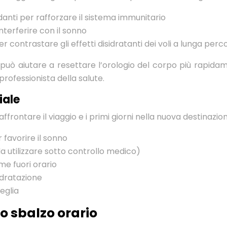
danti per rafforzare il sistema immunitario
nterferire con il sonno
ontrastare gli effetti disidratanti dei voli a lunga perc
o può aiutare a resettare l’orologio del corpo più rapidam
rofessionista della salute.
iale
ffrontare il viaggio e i primi giorni nella nuova destinazi
 favorire il sonno
a utilizzare sotto controllo medico)
me fuori orario
idratazione
eglia
o sbalzo orario