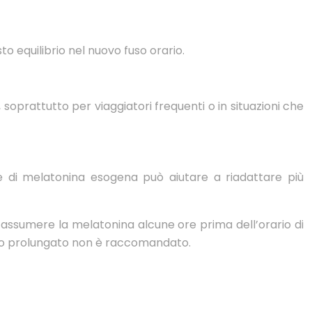
to equilibrio nel nuovo fuso orario.
g, soprattutto per viaggiatori frequenti o in situazioni che
e di melatonina esogena può aiutare a riadattare più
di assumere la melatonina alcune ore prima dell’orario di
o uso prolungato non è raccomandato.