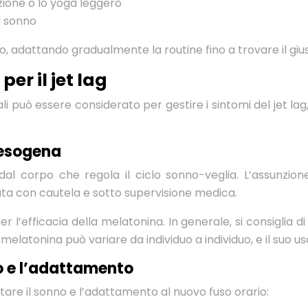
ione o lo yoga leggero
l sonno
o, adattando gradualmente la routine fino a trovare il gius
er il jet lag
rali può essere considerato per gestire i sintomi del jet la
 esogena
 corpo che regola il ciclo sonno-veglia. L’assunzion
ata con cautela e sotto supervisione medica.
er l’efficacia della melatonina. In generale, si consiglia 
a melatonina può variare da individuo a individuo, e il su
no e l’adattamento
tare il sonno e l’adattamento al nuovo fuso orario: