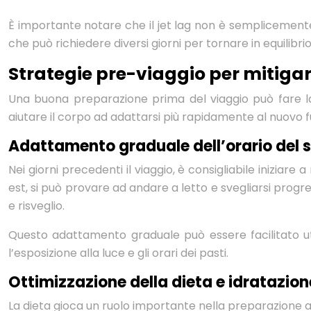
È importante notare che il jet lag non è semplicemente
che può richiedere diversi giorni per tornare in equilibri
Strategie pre-viaggio per mitigare 
Una buona preparazione prima del viaggio può fare la d
aiutare il corpo ad adattarsi più rapidamente al nuovo f
Adattamento graduale dell’orario del 
Nei giorni precedenti il viaggio, è consigliabile iniziare
est, si può provare ad andare a letto e svegliarsi progr
e risveglio.
Questo adattamento graduale può essere facilitato util
l’esposizione alla luce e gli orari dei pasti.
Ottimizzazione della dieta e idratazion
La dieta gioca un ruolo importante nella preparazione al 