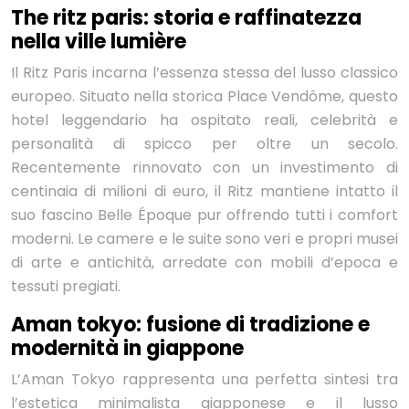
The ritz paris: storia e raffinatezza
nella ville lumière
Il Ritz Paris incarna l’essenza stessa del lusso classico
europeo. Situato nella storica Place Vendôme, questo
hotel leggendario ha ospitato reali, celebrità e
personalità di spicco per oltre un secolo.
Recentemente rinnovato con un investimento di
centinaia di milioni di euro, il Ritz mantiene intatto il
suo fascino Belle Époque pur offrendo tutti i comfort
moderni. Le camere e le suite sono veri e propri musei
di arte e antichità, arredate con mobili d’epoca e
tessuti pregiati.
Aman tokyo: fusione di tradizione e
modernità in giappone
L’Aman Tokyo rappresenta una perfetta sintesi tra
l’estetica minimalista giapponese e il lusso