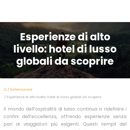
Esperienze di alto
livello: hotel di lusso
globali da scoprire
/
Sistemazione
/ Esperienze di alto livello: hotel di lusso globali da scoprire
Il mondo dell’ospitalità di lusso continua a ridefinire i
confini dell’eccellenza, offrendo esperienze senza
pari ai viaggiatori più esigenti. Questi templi del