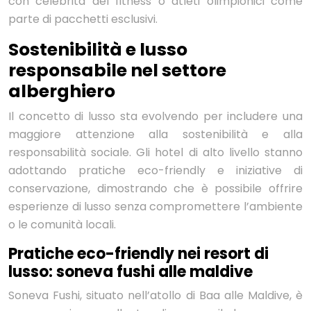
con celebrità del fitness o atleti olimpionici come
parte di pacchetti esclusivi.
Sostenibilità e lusso
responsabile nel settore
alberghiero
Il concetto di lusso sta evolvendo per includere una
maggiore attenzione alla sostenibilità e alla
responsabilità sociale. Gli hotel di alto livello stanno
adottando pratiche eco-friendly e iniziative di
conservazione, dimostrando che è possibile offrire
esperienze di lusso senza compromettere l’ambiente
o le comunità locali.
Pratiche eco-friendly nei resort di
lusso: soneva fushi alle maldive
Soneva Fushi, situato nell’atollo di Baa alle Maldive, è